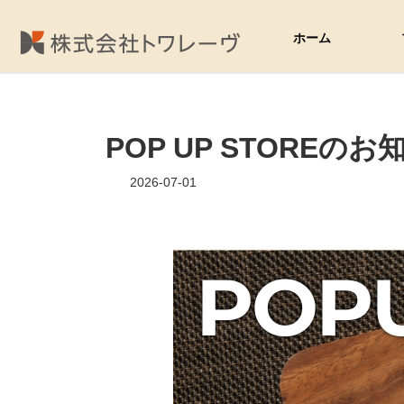
コ
ナ
ン
ビ
ホーム
テ
ゲ
ン
ー
ツ
シ
へ
ョ
ス
ン
POP UP STORE
キ
に
ッ
移
プ
動
2026-07-01